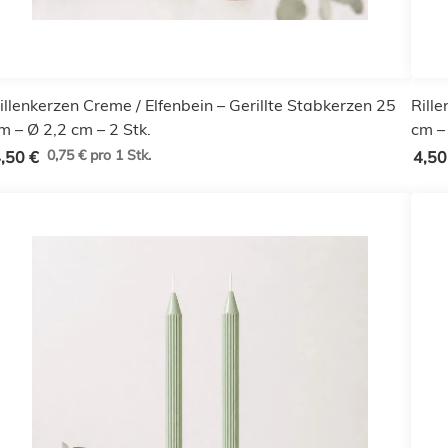
illenkerzen Creme / Elfenbein – Gerillte Stabkerzen 25
Rille
m – Ø 2,2 cm – 2 Stk.
cm – 
0,75 € pro 1 Stk.
,50 €
4,50