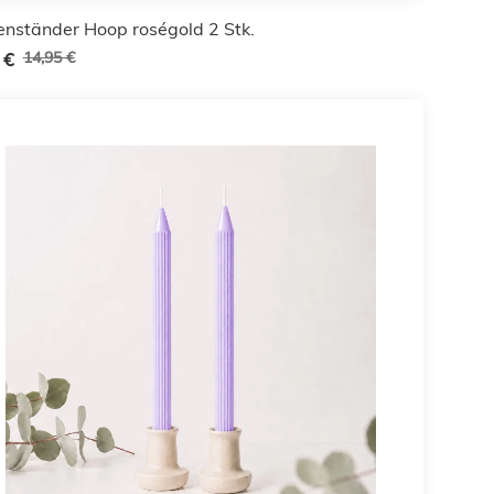
enständer Hoop roségold 2 Stk.
14,95 €
 €