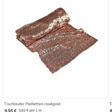
Tischläufer Pailletten roségold
T
3,62 € pro 1 m
9,95 €
8