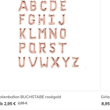
olienballon BUCHSTABE roségold
Girl
2,95 €
ab
2,95 €
8,95