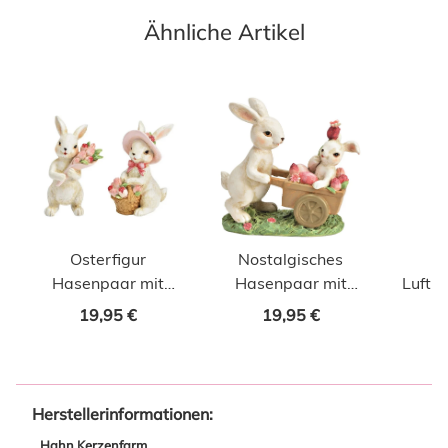
Ähnliche Artikel
Osterfigur
Nostalgisches
B
Hasenpaar mit
Hasenpaar mit
Luftba
Tulpen Set 2-tlg.
Schubkarre
19,95 €
19,95 €
Herstellerinformationen:
Hahn Kerzenfarm