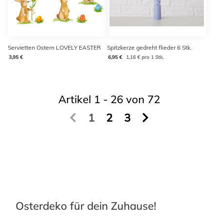
Servietten Ostern LOVELY EASTER
Spitzkerze gedreht flieder 6 Stk.
3,95 €
6,95 €
1,16 € pro 1 Stk.
Artikel 1 - 26 von 72
1
2
3
Osterdeko für dein Zuhause!