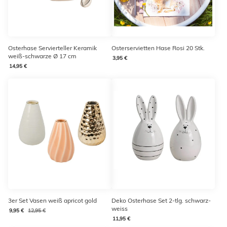
Osterhase Servierteller Keramik
Osterservietten Hase Rosi 20 Stk.
weiß-schwarze Ø 17 cm
3,95 €
14,95 €
3er Set Vasen weiß apricot gold
Deko Osterhase Set 2-tlg. schwarz-
weiss
9,95 €
12,95 €
11,95 €