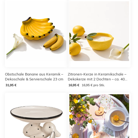
Obstschale Banane aus Keramik –
Zitronen-Kerze in Keramikschale –
Dekoschale & Servierschale 23 cm
Dekokerze mit 2 Dochten – ca. 40
Stunden Brenndauer
31,95 €
16,95 €
16,95 € pro Stk.