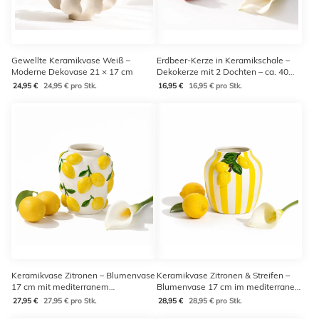
Gewellte Keramikvase Weiß –
Erdbeer-Kerze in Keramikschale –
Moderne Dekovase 21 × 17 cm
Dekokerze mit 2 Dochten – ca. 40
Stunden Brenndauer
24,95 €
24,95 € pro Stk.
16,95 €
16,95 € pro Stk.
Keramikvase Zitronen – Blumenvase
Keramikvase Zitronen & Streifen –
17 cm mit mediterranem
Blumenvase 17 cm im mediterranen
Zitronenmotiv
Design
27,95 €
27,95 € pro Stk.
28,95 €
28,95 € pro Stk.