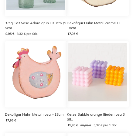
3-tlg. Set Vase Adore grün H13cm Ø
Dekofigur Huhn Metall creme H
5cm
18cm
9,95 €
3,32 € pro Stk.
17,95 €
Dekofigur Huhn Metall rosa H18cm
Kerze Bubble orange flieder rosa 3
Stk.
17,95 €
15,95 €
25,95 €
5,32 € pro 1 Stk.