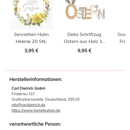
Servietten Huhn
Deko Schriftzug
Große
Helene 20 Stk.
Ostern aus Holz 30
Früh
x20 x2cm
rosa 
3,95 €
9,95 €
Herstellerinformationen:
Carl Dietrich GmbH
Finsterau 31F
Großrückerswalde, Deutschland, 09518
info@carldietrich.de
https://www.homefashion.de
verantwortliche Person: