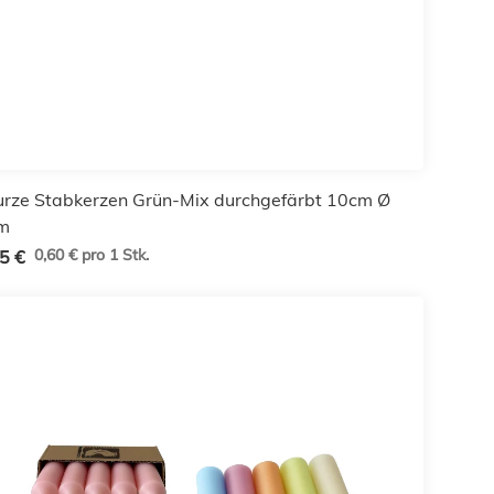
urze Stabkerzen Grün-Mix durchgefärbt 10cm Ø
m
0,60 € pro 1 Stk.
5 €