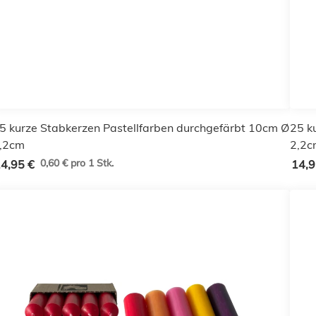
5 kurze Stabkerzen Pastellfarben durchgefärbt 10cm Ø
25 k
,2cm
2,2c
0,60 € pro 1 Stk.
4,95 €
14,9