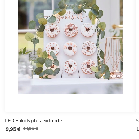
LED Eukalyptus Girlande
S
14,95 €
9,95 €
1