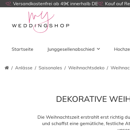
Versandkostenfrei ab 49€ innerhalb DE
Kauf auf R
Startseite
Junggesellenabschied
Hochze
Anlässe
Saisonales
Weihnachtsdeko
Weihnac
DEKORATIVE WEI
Die Weihnachtszeit erstrahlt erst richtig 
und schaffst eine gemütliche, festliche
unser