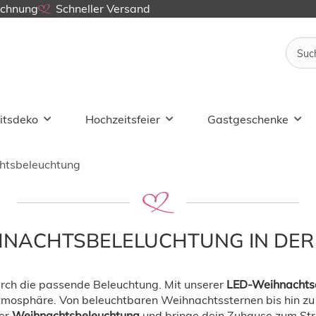
echnung
Schneller Versand
itsdeko
Hochzeitsfeier
Gastgeschenke
htsbeleuchtung
HNACHTSBELELUCHTUNG IN DER
durch die passende Beleuchtung. Mit unserer
LED-Weihnachts
 Atmosphäre. Von beleuchtbaren Weihnachtssternen bis hin zu 
er
Weihnachtsbeleuchtung
und bringe dein Zuhause zum Str