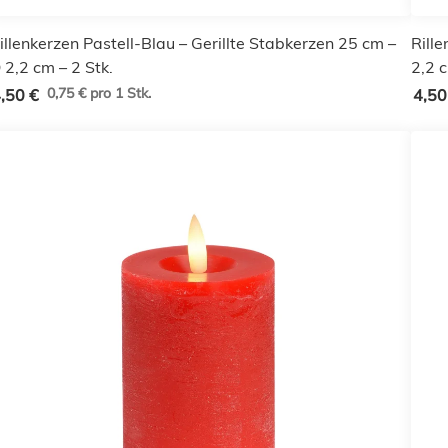
illenkerzen Pastell-Blau – Gerillte Stabkerzen 25 cm –
Rille
 2,2 cm – 2 Stk.
2,2 c
0,75 € pro 1 Stk.
,50 €
4,50