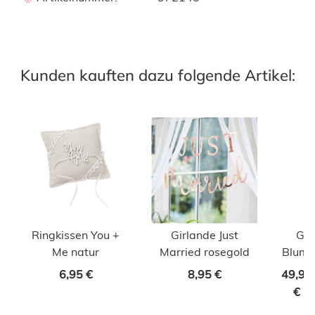
Kunden kauften dazu folgende Artikel:
Ringkissen You +
Girlande Just
Gas
Me natur
Married rosegold
Blume
Liebe
6,95 €
8,95 €
49,95
€