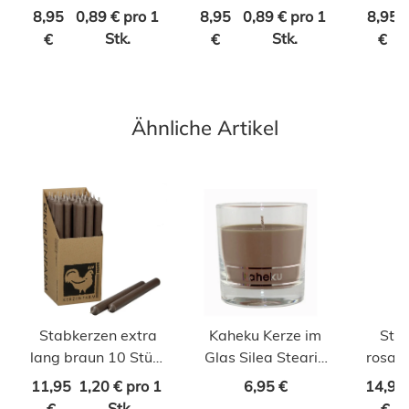
8,95
0,89 € pro 1
8,95
0,89 € pro 1
8,95
Stk.
Stk.
€
€
€
Ähnliche Artikel
Stabkerzen extra
Kaheku Kerze im
Stu
lang braun 10 Stück
Glas Silea Stearin
rosa 4
Länge 25cm
sand
11,95
1,20 € pro 1
6,95 €
14,95
Stk.
€
€