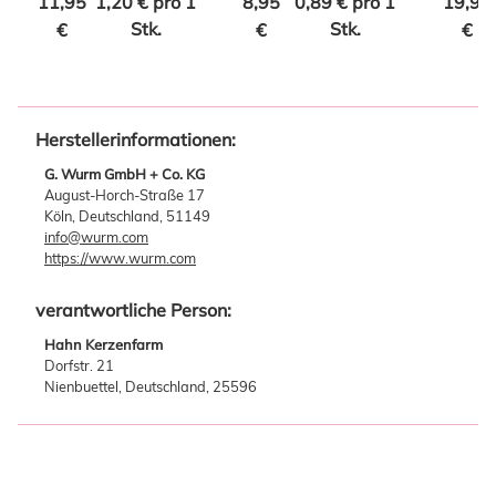
11,95
1,20 € pro 1
8,95
0,89 € pro 1
19,95
c
Stk.
Stk.
€
€
€
Herstellerinformationen:
G. Wurm GmbH + Co. KG
August-Horch-Straße 17
Köln, Deutschland, 51149
info@wurm.com
https://www.wurm.com
verantwortliche Person:
Hahn Kerzenfarm
Dorfstr. 21
Nienbuettel, Deutschland, 25596