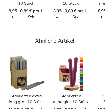
10 Stück
10 Stück
elfen
8,95
0,89 € pro 1
8,95
0,89 € pro 1
8,95
Stk.
Stk.
€
€
€
Ähnliche Artikel
Stabkerzen extra
Stabkerzen
25 
lang grau 10 Stück
aubergine 10 Stück
So
Länge 25cm
durc