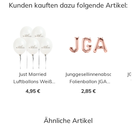
Kunden kauften dazu folgende Artikel:
Just Married
Junggesellinnenabschied
JGA
Luftballons Weiß
Folienballon JGA
Te
5er Set für Hochzeit
roségold
4,95 €
2,85 €
Ähnliche Artikel