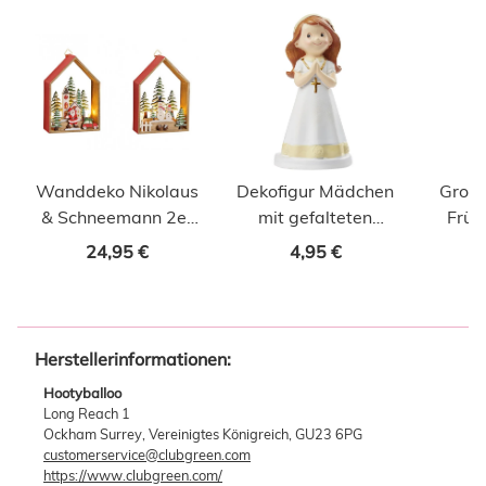
Wanddeko Nikolaus
Dekofigur Mädchen
Große
& Schneemann 2er
mit gefalteten
Früh
Set
Händen Kommunion
rosa 
24,95 €
4,95 €
Herstellerinformationen:
Hootyballoo
Long Reach 1
Ockham Surrey, Vereinigtes Königreich, GU23 6PG
customerservice@clubgreen.com
https://www.clubgreen.com/