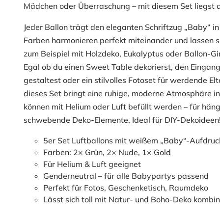
Mädchen oder Überraschung – mit diesem Set liegst d
Jeder Ballon trägt den eleganten Schriftzug „Baby“ in
Farben harmonieren perfekt miteinander und lassen si
zum Beispiel mit Holzdeko, Eukalyptus oder Ballon-Gi
Egal ob du einen Sweet Table dekorierst, den Eingan
gestaltest oder ein stilvolles Fotoset für werdende E
dieses Set bringt eine ruhige, moderne Atmosphäre in 
können mit Helium oder Luft befüllt werden – für hän
schwebende Deko-Elemente. Ideal für DIY-Dekoideen
5er Set Luftballons mit weißem „Baby“-Aufdruc
Farben: 2× Grün, 2× Nude, 1× Gold
Für Helium & Luft geeignet
Genderneutral – für alle Babypartys passend
Perfekt für Fotos, Geschenketisch, Raumdeko
Lässt sich toll mit Natur- und Boho-Deko kombin