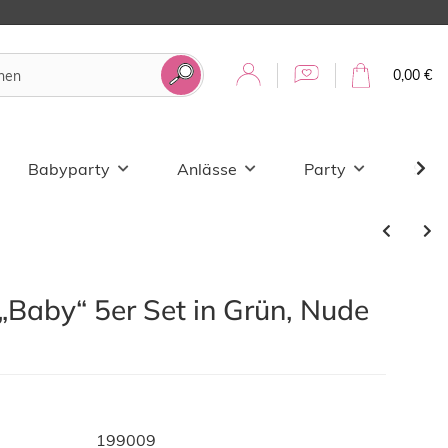
0,00 €
Babyparty
Anlässe
Party
Sale
 „Baby“ 5er Set in Grün, Nude
199009