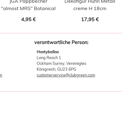
JGA Pappbecher
Dekofigur Huhn Metall
"almost MRS" Botanical
creme H 18cm
4,95 €
17,95 €
verantwortliche Person:
Hootyballoo
Long Reach 1
Ockham Surrey, Vereinigtes
Königreich, GU23 6PG
om
customerservice@clubgreen.com