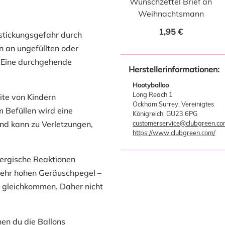
Wunschzettel Brief an
Weihnachtsmann
1,95 €
rstickungsgefahr durch
en an ungefüllten oder
. Eine durchgehende
Herstellerinformationen:
Hootyballoo
Long Reach 1
ite von Kindern
Ockham Surrey, Vereinigtes
 Befüllen wird eine
Königreich, GU23 6PG
d kann zu Verletzungen,
customerservice@clubgreen.c
https://www.clubgreen.com/
lergische Reaktionen
sehr hohen Geräuschpegel –
a gleichkommen. Daher nicht
nen du die Ballons