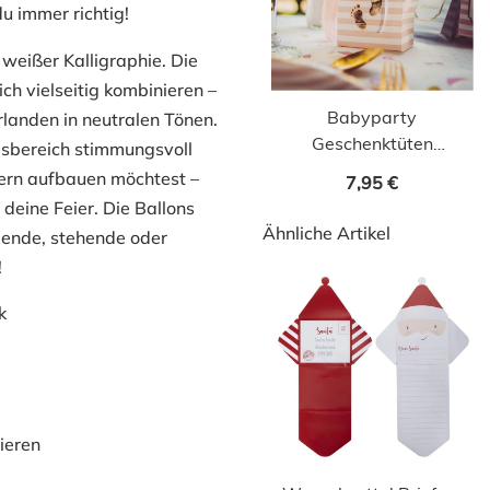
u immer richtig!
 weißer Kalligraphie. Die
ch vielseitig kombinieren –
Babyparty
rlanden in neutralen Tönen.
Geschenktüten
gsbereich stimmungsvoll
Babyfüsschen rosa 6
ltern aufbauen möchtest –
7,95 €
Stk.
deine Feier. Die Ballons
Ähnliche Artikel
gende, stehende oder
!
k
ieren