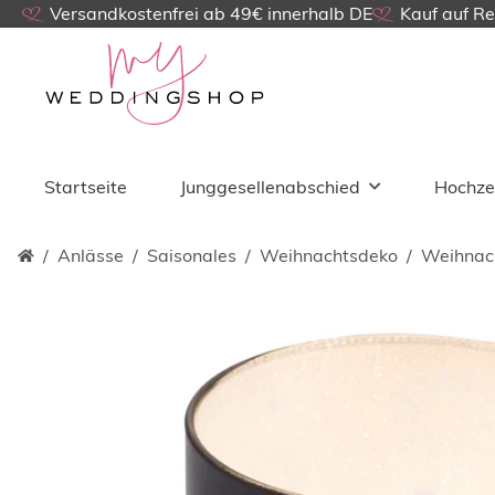
Versandkostenfrei ab 49€ innerhalb DE
Kauf auf R
Startseite
Junggesellenabschied
Hochze
Anlässe
Saisonales
Weihnachtsdeko
Weihnac