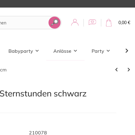
0,00 €
Babyparty
Anlässe
Party
Sale
0cm
 Sternstunden schwarz
210078