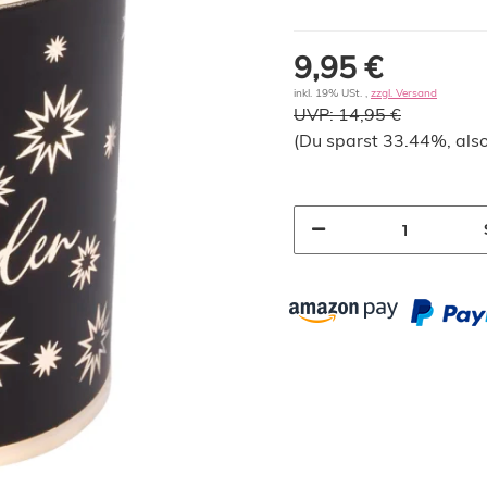
9,95 €
inkl. 19% USt. ,
zzgl. Versand
UVP:
14,95 €
(Du sparst
33.44%
, als