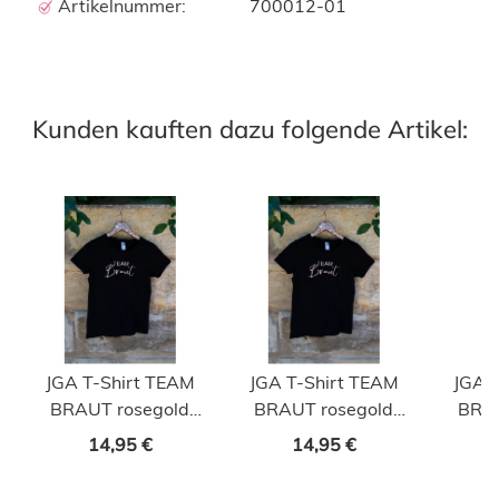
Artikelnummer:
700012-01
Kunden kauften dazu folgende Artikel:
JGA T-Shirt TEAM
JGA T-Shirt TEAM
JGA 
BRAUT rosegold
BRAUT rosegold
BRAU
Schwarz S (Small)
Schwarz M
Schwa
14,95 €
14,95 €
(Medium)