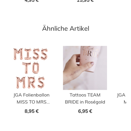
Ähnliche Artikel
JGA Folienballon
Tattoos TEAM
JGA G
MISS TO MRS
BRIDE in Roségold
MI
roségold
8,95 €
6,95 €