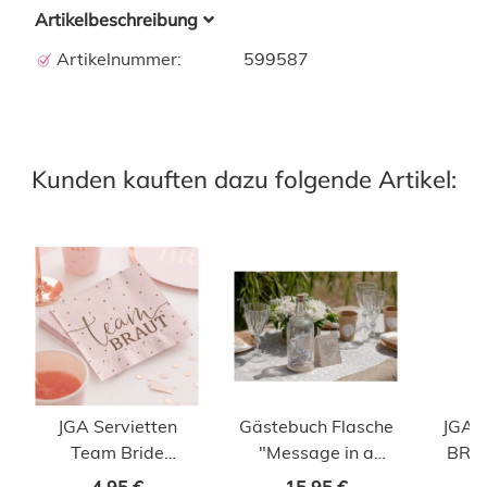
Artikelbeschreibung
Artikelnummer:
599587
Kunden kauften dazu folgende Artikel:
JGA Servietten
Gästebuch Flasche
JGA 
Team Bride
"Message in a
BRAU
rosegold
Bottle"
Schwa
4,95 €
15,95 €