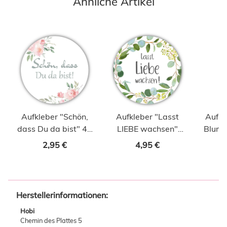
Ähnliche Artikel
Aufkleber "Schön,
Aufkleber "Lasst
Aufkl
dass Du da bist" 40
LIEBE wachsen"
Blume
Stk., Vintage weiss
Botanical 40 Stk. Ø
2,95 €
4,95 €
30 mm
Herstellerinformationen:
Hobi
Chemin des Plattes 5