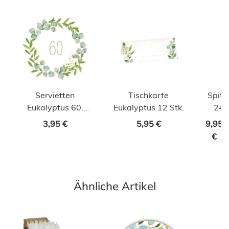
Servietten
Tischkarte
Spitz
Eukalyptus 60.
Eukalyptus 12 Stk.
24c
Geburtstag 20 Stk.
3,95 €
5,95 €
9,95
€
Ähnliche Artikel