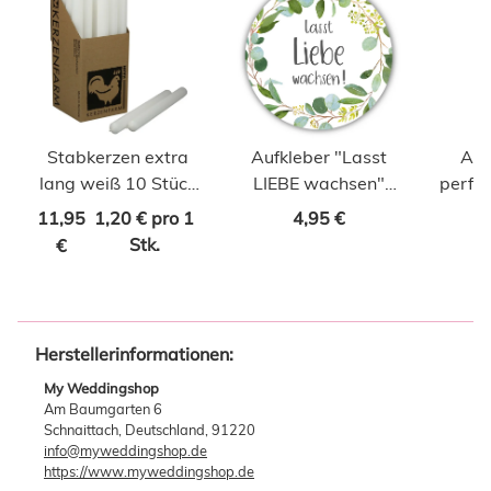
Stabkerzen extra
Aufkleber "Lasst
Auf
lang weiß 10 Stück
LIEBE wachsen"
perfe
Länge 25cm
Botanical 40 Stk. Ø
Botani
11,95
1,20 € pro 1
4,95 €
30 mm
Stk.
€
Herstellerinformationen:
My Weddingshop
Am Baumgarten 6
Schnaittach, Deutschland, 91220
info@myweddingshop.de
https://www.myweddingshop.de