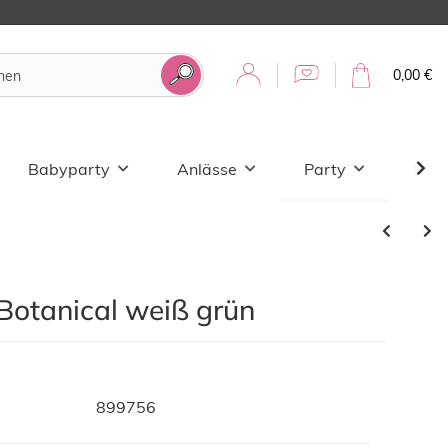
0,00 €
Babyparty
Anlässe
Party
Sale
Botanical weiß grün
899756