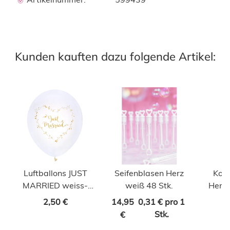
Kunden kauften dazu folgende Artikel:
Luftballons JUST
Seifenblasen Herz
Konf
MARRIED weiss-
weiß 48 Stk.
Herze
gold 8 Stk.
2,50 €
14,95
0,31 € pro 1
Stk.
€