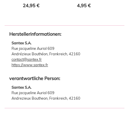
gold 49-tlg.
24,95 €
4,95 €
Herstellerinformationen:
Santex S.A.
Rue jacqueline Auriol 609
Andrézieux Bouthéon, Frankreich, 42160
contact@santex.fr
https://www.santex.fr
verantwortliche Person:
Santex S.A.
Rue jacqueline Auriol 609
Andrezieux Boutheon, Frankreich, 42160