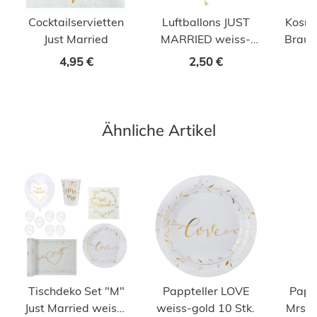
Cocktailservietten
Luftballons JUST
Kosme
Just Married
MARRIED weiss-
Braut
gold 8 Stk.
Brau
4,95 €
2,50 €
Ähnliche Artikel
Tischdeko Set "M"
Pappteller LOVE
Papp
Just Married weiss-
weiss-gold 10 Stk.
Mrs w