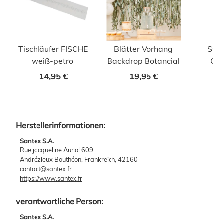
Tischläufer FISCHE
Blätter Vorhang
Stu
weiß-petrol
Backdrop Botancial
Chr
Euka
14,95 €
19,95 €
Herstellerinformationen:
Santex S.A.
Rue jacqueline Auriol 609
Andrézieux Bouthéon, Frankreich, 42160
contact@santex.fr
https://www.santex.fr
verantwortliche Person:
Santex S.A.