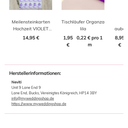
Meilensteinkarten
Tischläufer Organza
St
Hochzeit VIOLET
lila
auber
DREAMS
14,95 €
1,95
0,22 € pro 1
8,95
m
€
€
Herstellerinformationen:
Neviti
Unit 9 Lane End 9
Lane End, Bucks, Vereinigtes Königreich, HP14 3BY
info@myweddingshop.de
https://www.myweddingshop.de