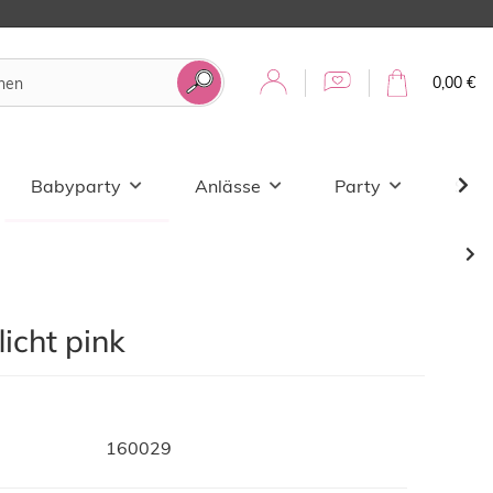
0,00 €
Babyparty
Anlässe
Party
Sale
icht pink
160029