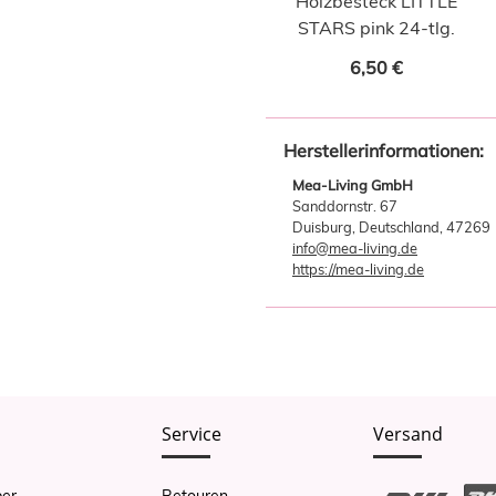
Holzbesteck LITTLE
STARS pink 24-tlg.
6,50 €
Herstellerinformationen:
Mea-Living GmbH
Sanddornstr. 67
Duisburg, Deutschland, 47269
info@mea-living.de
https://mea-living.de
Service
Versand
er
Retouren