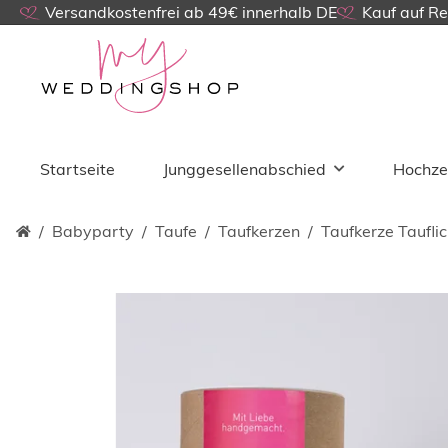
Versandkostenfrei ab 49€ innerhalb DE
Kauf auf R
Startseite
Junggesellenabschied
Hochze
Babyparty
Taufe
Taufkerzen
Taufkerze Tauflic