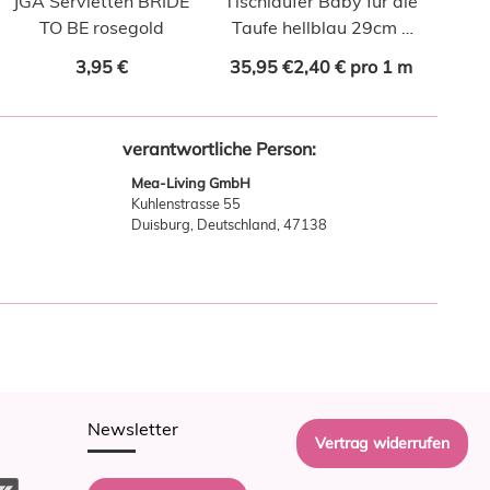
JGA Servietten BRIDE
Tischläufer Baby für die
TO BE rosegold
Taufe hellblau 29cm x
15m
3,95 €
35,95 €
2,40 € pro 1 m
verantwortliche Person:
Mea-Living GmbH
Kuhlenstrasse 55
Duisburg, Deutschland, 47138
Newsletter
Vertrag widerrufen