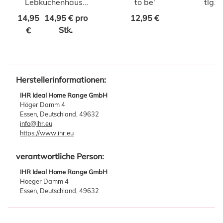
Lebkuchenhaus
to be'
tlg.
rosa H 15cm
14,95
14,95 € pro
12,95 €
Stk.
€
Herstellerinformationen:
IHR Ideal Home Range GmbH
Höger Damm 4
Essen, Deutschland, 49632
info@ihr.eu
https://www.ihr.eu
verantwortliche Person:
IHR Ideal Home Range GmbH
Hoeger Damm 4
Essen, Deutschland, 49632