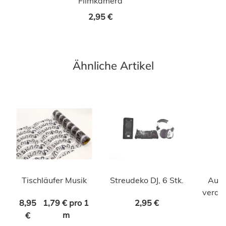
Filmkamera
2,95 €
Ähnliche Artikel
Tischläufer Musik
Streudeko DJ, 6 Stk.
Aufk
verdop
8,95
1,79 € pro 1
2,95 €
m
€