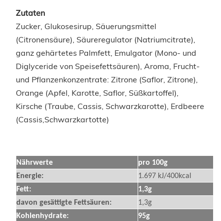
Zutaten
Zucker, Glukosesirup, Säuerungsmittel
(Citronensäure), Säureregulator (Natriumcitrate),
ganz gehärtetes Palmfett, Emulgator (Mono- und
Diglyceride von Speisefettsäuren), Aroma,
Frucht-
und Pflanzenkonzentrate: Zitrone (Saflor, Zitrone),
Orange (Apfel, Karotte, Saflor, Süßkartoffel),
Kirsche (Traube, Cassis, Schwarzkarotte), Erdbeere
(Cassis,Schwarzkartotte)
Nährwerte
pro 100g
Energie:
1.697 kJ/400kcal
Fett:
1,3g
davon gesättigte Fettsäuren:
1,3g
Kohlenhydrate:
95g