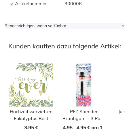
Artikelnummer:
300006
Benachrichtigen, wenn verfügbar
Kunden kauften dazu folgende Artikel:
Hochzeitsservietten
PEZ Spender
Jumb
Eukalyptus Best
Bräutigam + 3 Pack
Day Ever mit Herz
Bonbons
3,95 €
4,95
4,95 € pro 1