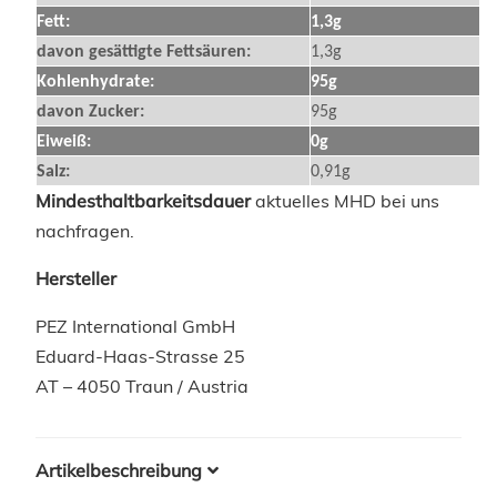
Fett:
1,3g
davon gesättigte Fettsäuren:
1,3g
Kohlenhydrate:
95g
davon Zucker:
95g
Eiweiß:
0g
Salz:
0,91g
Mindesthaltbarkeitsdauer
aktuelles MHD bei uns
nachfragen.
Hersteller
PEZ International GmbH
Eduard-Haas-Strasse 25
AT – 4050 Traun / Austria
Artikelbeschreibung