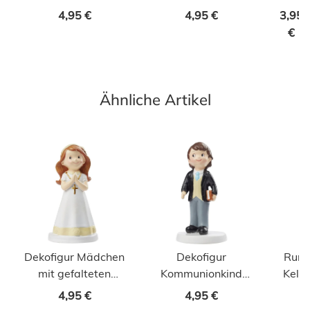
Kommunion |
Kommunion,
4,95 €
4,95 €
3,95
Konfirmation
Konfirmation
€
Ähnliche Artikel
Dekofigur Mädchen
Dekofigur
Rund
mit gefalteten
Kommunionkind
Kelc
Händen Kommunion
Junge mit Bibel
4,95 €
4,95 €