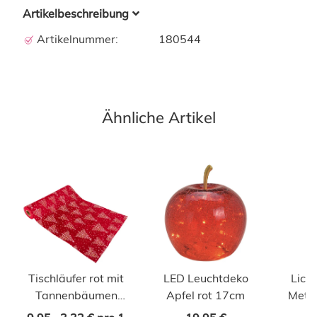
Artikelbeschreibung
Artikelnummer:
180544
Ähnliche Artikel
Tischläufer rot mit
LED Leuchtdeko
Lich
Tannenbäumen
Apfel rot 17cm
Meta
28cm x 3m