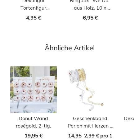
Dekofigur
Ringbox "We Do"
Tortenfigur
aus Holz, 10 x
Mädchen
5,5cm
4,95 €
6,95 €
Kommunion |
Konfirmation
Ähnliche Artikel
Donut Wand
Geschenkband
Deko 
roségold, 2-tlg.
Perlen mit Herzen 2
Farben
19,95 €
14,95
2,99 € pro 1