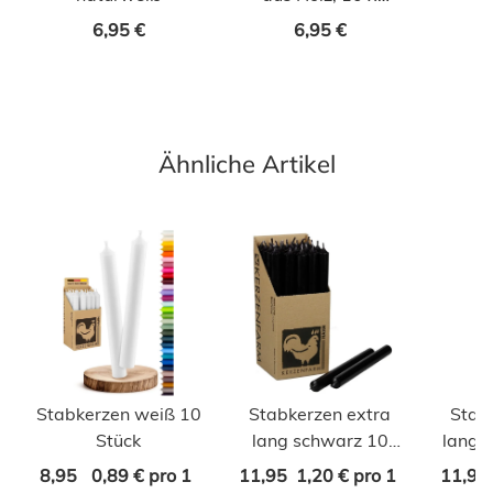
5,5cm
6,95 €
6,95 €
Ähnliche Artikel
Stabkerzen weiß 10
Stabkerzen extra
Stab
Stück
lang schwarz 10
lang 
Stück Länge 25cm
Lä
8,95
0,89 € pro 1
11,95
1,20 € pro 1
11,95