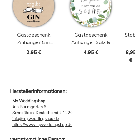
Gastgeschenk
Gastgeschenk
Stabk
Anhänger Gin
Anhänger Salz &
Vintage Ø 40 mm
Pfeffer Ø 40 mm 10
2,95 €
4,95 €
8,95
10 Stk.
Stk.
€
Herstellerinformationen:
My Weddingshop
Am Baumgarten 6
Schnaittach, Deutschland, 91220
info@myweddingshop.de
https://www.myweddingshop.de
verantwortliche Person: